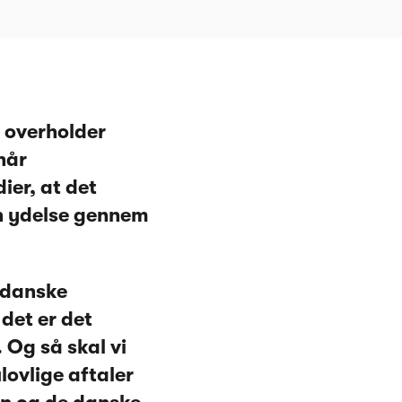
 overholder
når
ier, at det
en ydelse gennem
e danske
det er det
 Og så skal vi
lovlige aftaler