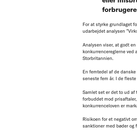
eller misbr
forbrugere.
For at styrke grundlaget 
udarbejdet analysen ”Vir
Analysen viser, at godt en
konkurrencereglerne ved a
Storbritannien.
En femtedel af de danske 
seneste fem år. I de fleste
Samlet set er det to ud a
forbuddet mod prisaftaler
konkurrenceloven er marka
Risikoen for et negativt
sanktioner med bøder og f