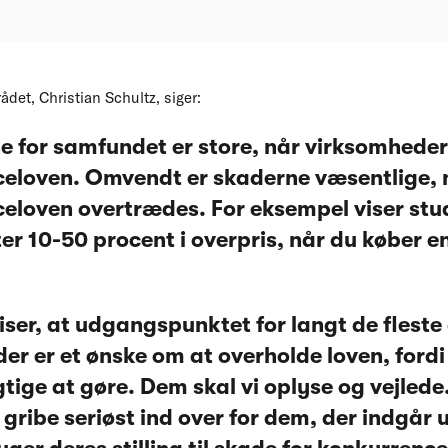
det, Christian Schultz, siger:
e for samfundet er store, når virksomheder
eloven. Omvendt er skaderne væsentlige, 
eloven overtrædes. For eksempel viser stud
ter 10-50 procent i overpris, når du køber 
iser, at udgangspunktet for langt de flest
er er et ønske om at overholde loven, fordi 
tige at gøre. Dem skal vi oplyse og vejlede.
 gribe seriøst ind over for dem, der indgår u