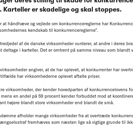
uger deres stilling til skade for konkurren
 Karteller er skadelige og skal stoppes.
for at håndhæve og vejlede om konkurrencereglerne har Konkurrenc
ksomhedernes kendskab til konkurrencereglerne”.
 tredjedel af de danske virksomheder vurderer, at andre i deres b
t deltage i karteller. Det er omtrent på samme niveau som blandt 
virksomheder angiver, at de har oplevet, at konkurrenter har overt
 tilfælde har virksomhederne oplevet aftalte priser.
f tre virksomheder, der kender hovedparten af konkurrencelovens f
, mens en andel på 59 procent kender forbuddet mod at koordinere
nt højere blandt store virksomheder end blandt de små.
 omdømme afholder mange virksomheder fra at overtræde konkurren
ængselsstraf fremhæves som næsten lige så vigtige grunde til ikke