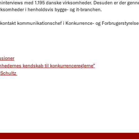
ninterviews med 1.195 danske virksomheder. Desuden er der gennem
rksomheder i henholdsvis bygge- og it-branchen.
n kontakt kommunikationschef i Konkurrence- og Forbrugerstyrelse
usioner
mhedernes kendskab til konkurrencereglerne”
n Schultz