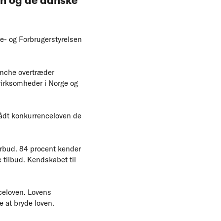
cen og de danske
e- og Forbrugerstyrelsen
ranche overtræder
virksomheder i Norge og
rådt konkurrenceloven de
orbud. 84 procent kender
 tilbud. Kendskabet til
celoven. Lovens
 at bryde loven.