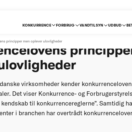
KONKURRENCE
FORBRUG
VANDTILSYN
UDBUD
BE
virksomheder kender
s principper men oplever ulovligheder
encelovens princippe
ulovligheder
e danske virksomheder kender konkurrencelove
taler. Det viser Konkurrence- og Forbrugerstyre
endskab til konkurrencereglerne”. Samtidig ha
renter i branchen har overtrådt konkurrencelove