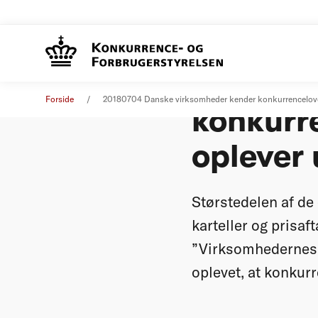
Danske 
Pressemeddelelse
04. juli 2018
Forside
20180704 Danske virksomheder kender konkurrenceloven
konkurr
oplever 
Størstedelen af d
karteller og prisaf
”Virksomhedernes k
oplevet, at konkur