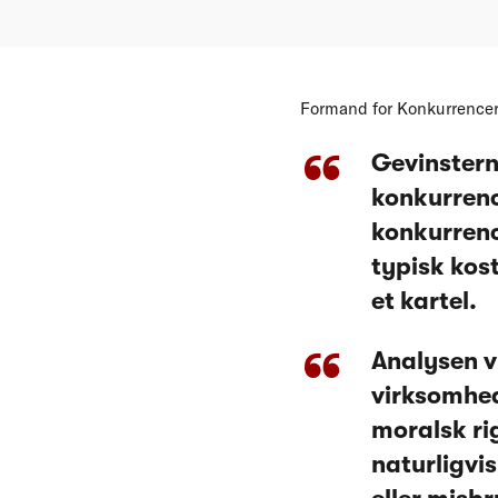
Formand for Konkurrencerå
Gevinstern
konkurrenc
konkurrenc
typisk kos
et kartel.
Analysen v
virksomhed
moralsk rig
naturligvis