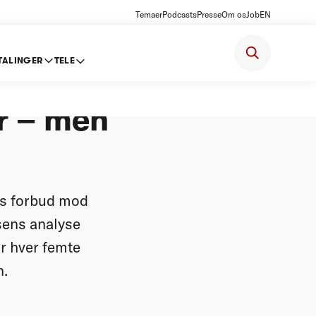
Temaer
Podcasts
Presse
Om os
Job
EN
TALINGER
TELE
r – men
ns forbud mod
lsens analyse
r hver femte
n.