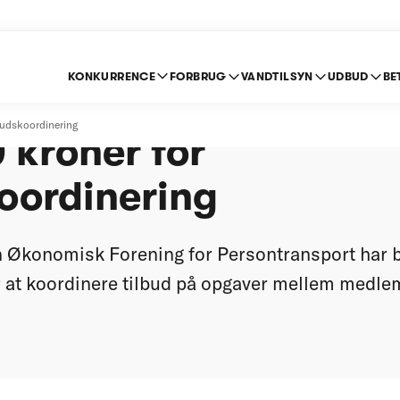
KONKURRENCE
FORBRUG
VANDTILSYN
UDBUD
BE
forening betaler bød
budskoordinering
 kroner for
oordinering
 Økonomisk Forening for Persontransport har b
r at koordinere tilbud på opgaver mellem medl