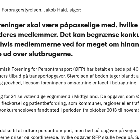
 Forbrugerstyrelsen, Jakob Hald, siger:
eninger skal være påpasselige med, hvilke
 deres medlemmer. Det kan begrænse konk
hvis medlemmerne ved for meget om hinand
e ud over slutbrugerne.
isk Forening for Persontransport (ØFP) har betalt en bøde på 40
rs tilbud på transportopgaver. Størrelsen af bøden tager blandt a
g grovhed, ligesom foreningens omsætning er taget i betragtning.
 for 24 selvstændige vognmænd i Midtjylland. De opgaver, som Ø
flexkørsel og patientbefordring, som kommuner, regioner eller traf
onkurrenceloven fandt sted i perioden fra oktober 2013 til novem
ladelse til at udføre persontransport, men bød på opgaver på vegne
ne priser og koordinerede, hvilke opgaver ØFP skulle byde på. S