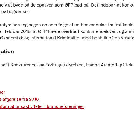
lv at byde på de opgaver, som ØFP bød på. Det indebar, at konk
lev begrænset.
styrelsen tog sagen op som følge af en henvendelse fra trafikselsk
 i februar 2018, at ØFP havde overtrådt konkurrenceloven, og anme
Økonomisk og International Kriminalitet med henblik på en straffere
mation
f i Konkurrence- og Forbrugerstyrelsen, Hanne Arentoft, på telef
her
 afgørelse fra 2018
formationsaktiviteter i brancheforeninger