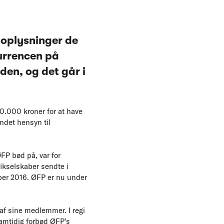
 oplysninger de
urrencen på
en, og det går i
0.000 kroner for at have
ndet hensyn til
FP bød på, var for
ikselskaber sendte i
ber 2016. ØFP er nu under
 af sine medlemmer. I regi
amtidig forbød ØFP’s