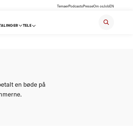
Temaer
Podcasts
Presse
Om os
Job
EN
TALINGER
TELE
e på
etalt en bøde på
emmerne.