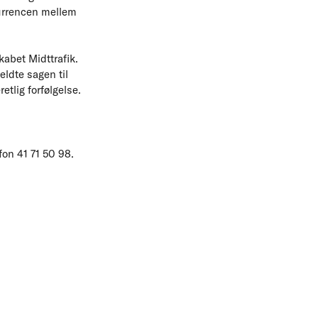
urrencen mellem
abet Midttrafik.
ldte sagen til
tlig forfølgelse.
on 41 71 50 98.