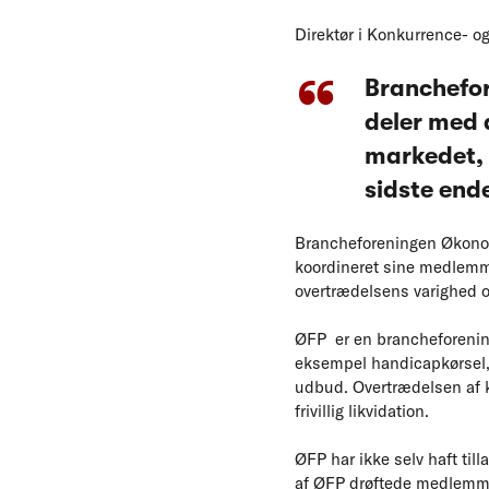
Direktør i Konkurrence- og
Branchefor
deler med
markedet, 
sidste end
Brancheforeningen Økonom
koordineret sine medlemme
overtrædelsens varighed o
ØFP er en brancheforening
eksempel handicapkørsel, 
udbud. Overtrædelsen af k
frivillig likvidation.
ØFP har ikke selv haft til
af ØFP drøftede medlemmer