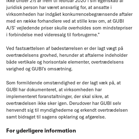
ikke under 2½ år frem til februar 2020 i sin egenskab af
juridisk person har været ansvarlig for, at ansatte i
virksomheden har indgået konkurrencebegrænsende aftaler
med en række forhandlere ved at stille krav om, at GUBI
A/S’ vejledende priser skulle overholdes som mindstepriser
i forbindelse med videresalg til forbrugerne.”
Ved fastsættelsen af bødestørrelsen er der lagt vægt på
overtrædelsens grovhed, herunder at aftalerne indeholder
både vertikale og horisontale elementer, overtrædelsens
varighed og GUBI’s omsætning.
Som formildende omstændighed er der lagt væk på, at
GUBI har dokumenteret, at virksomheden har
implementeret foranstaltninger, der skal sikre, at
overtrædelsen ikke sker igen. Derudover har GUBI selv
henvendt sig til myndighederne og erkendt overtrædelsen
samt bidraget til sagens opklaring og afgørelse.
For yderligere information