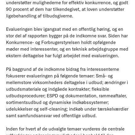
understøtter mulighederne for effektiv konkurrence, og godt
90 procent af dem har tilkendegivet, at loven understøtter
ligebehandling af tilbudsgiverne.
Evalueringen blev igangsat med en offentlig høring, og en
stor del af rapporten bygger på de indkomne svar. Siden har
Konkurrence- og Forbrugerstyrelsen holdt opfølgende
møder med interessenter, og en teknisk arbejdsgruppe med
ekstern deltagelse har fulgt arbejdet med evalueringen.
På baggrund af de indkomne bidrag fra interessenterne
fokuserer evalueringen på følgende temaer: Små- og
mellemstore virksomheders deltagelse i udbud; ændringer i
udbudsmateriale og indgåede kontrakter; fleksible
udbudsprocedurer; ESPD og dokumentation, rammeaftaler,
sortimentsudbud og dynamiske indkøbssystemer;
udelukkelser og self-cleaning; indkøb under tærskelværdier
samt samfundsansvar ved offentlige udbud.
Inden for hvert af de udvalgte temaer vurderes de centrale