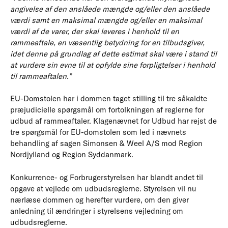
angivelse af den anslåede mængde og/eller den anslåede
værdi samt en maksimal mængde og/eller en maksimal
værdi af de varer, der skal leveres i henhold til en
rammeaftale, en væsentlig betydning for en tilbudsgiver,
idet denne på grundlag af dette estimat skal være i stand til
at vurdere sin evne til at opfylde sine forpligtelser i henhold
til rammeaftalen.”
EU-Domstolen har i dommen taget stilling til tre såkaldte
præjudicielle spørgsmål om fortolkningen af reglerne for
udbud af rammeaftaler. Klagenævnet for Udbud har rejst de
tre spørgsmål for EU-domstolen som led i nævnets
behandling af sagen Simonsen & Weel A/S mod Region
Nordjylland og Region Syddanmark.
Konkurrence- og Forbrugerstyrelsen har blandt andet til
opgave at vejlede om udbudsreglerne. Styrelsen vil nu
nærlæse dommen og herefter vurdere, om den giver
anledning til ændringer i styrelsens vejledning om
udbudsreglerne.