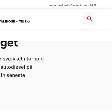
Temaer
Podcasts
Presse
Om os
Job
EN
TALINGER
TELE
af
nget
r svækket i forhold
g autodiesel på
sin seneste