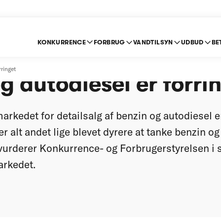
KONKURRENCE
FORBRUG
VANDTILSYN
UDBUD
BE
encen om detailsalg 
rringet
g autodiesel er forri
rkedet for detailsalg af benzin og autodiesel e
t er alt andet lige blevet dyrere at tanke benzin o
 vurderer Konkurrence- og Forbrugerstyrelsen i 
arkedet.