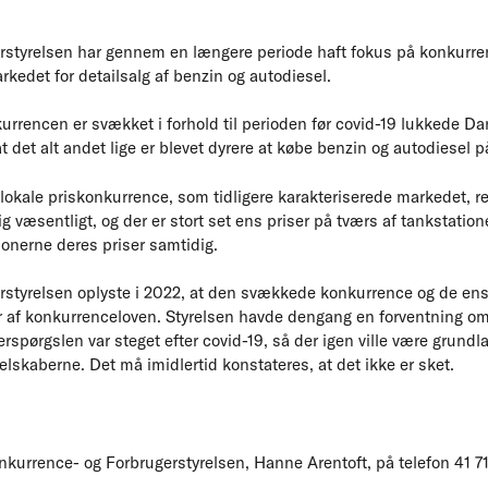
rstyrelsen har gennem en længere periode haft fokus på konkurre
kedet for detailsalg af benzin og autodiesel.
kurrencen er svækket i forhold til perioden før covid-19 lukkede D
t det alt andet lige er blevet dyrere at købe benzin og autodiesel p
lokale priskonkurrence, som tidligere karakteriserede markedet, re
væsentligt, og der er stort set ens priser på tværs af tankstation
onerne deres priser samtidig.
styrelsen oplyste i 2022, at den svækkede konkurrence og de ens 
r af konkurrenceloven. Styrelsen havde dengang en forventning om,
terspørgslen var steget efter covid-19, så der igen ville være grundla
skaberne. Det må imidlertid konstateres, at det ikke er sket.
urrence- og Forbrugerstyrelsen, Hanne Arentoft, på telefon 41 7