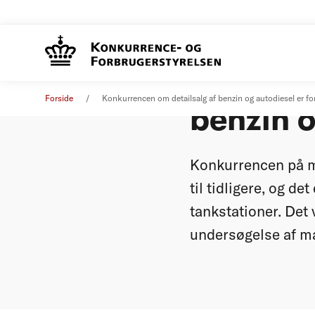
Konkurr
Pressemeddelelse
18. september 2025
Forside
Konkurrencen om detailsalg af benzin og autodiesel er fo
benzin o
Konkurrencen på ma
til tidligere, og de
tankstationer. Det
undersøgelse af m