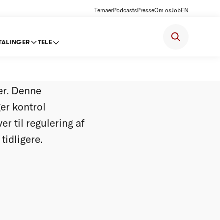
Temaer
Podcasts
Presse
Om os
Job
EN
TALINGER
TELE
 rammer
er. Denne
er kontrol
r til regulering af
tidligere.