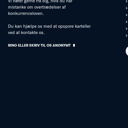
Vi hører gerne fra dig, hvis du har
mistanke om overtrædelser af
konkurrenceloven.
Du kan hjælpe os med at opspore karteller
ved at kontakte os.
RING ELLER SKRIV TIL OS ANONYMT