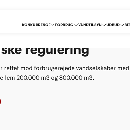
KONKURRENCE
FORBRUG
VANDTILSYN
UDBUD
BE
ing om udtræden af d
ske regulering
r rettet mod forbrugerejede vandselskaber med e
llem 200.000 m3 og 800.000 m3.