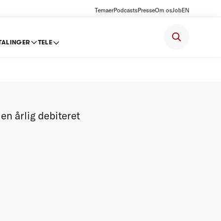
Temaer
Podcasts
Presse
Om os
Job
EN
TALINGER
TELE
en
n årlig debiteret