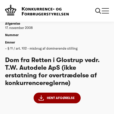
...
Afgørelser
20081117 Dom fra Retten i Glostrup vedr TW
Autodele ApS
Afgørelse
17. november 2008
Nummer
Emner
§ 11 / art. 102 - misbrug af dominerende stilling
Dom fra Retten i Glostrup vedr.
T.W. Autodele ApS (ikke
erstatning for overtrædelse af
konkurrencereglerne)
HENT AFGØRELSE