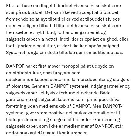
Efter at have modtaget tilbuddet giver salgsselskaberne
svar på udbuddet. Det kan ske ved accept af tilbuddet,
fremsendelse af nyt tilbud eller ved at tilbuddet afvises
uden yderligere tilbud. I tilfældet hvor salgsselskaberne
fremsætter et nyt tilbud, forhandler gartneriet og
salgsselskabet via nettet, indtil der er opnået enighed, eller
indtil parterne beslutter, at der ikke kan opnås enighed.
Systemet fungerer i dette tilfælde som en auktionsplads.
DANPOT har et first mover monopol på at udbyde en
datainfrastruktur, som fungerer som
datakommunikationscenter mellem producenter og sælgere
af blomster. Gennem DANPOT systemet indgår gartnerier og
salgsselskaber i et fysisk forbundet netværk. Både
gartnerierne og salgsselskaberne kan i princippet drive
forretning uden medlemskab af DANPOT. Men DANPOT-
systemet giver store positive netværkseksternaliteter til
både producenter og sælgere af blomster. Gartnerier og
salgsselskaber, som ikke er medlemmer af DANPOT, står
derfor markant dårligere i konkurrencen.