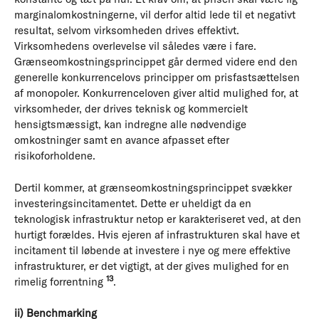
marginalomkostningerne, vil derfor altid lede til et negativt
resultat, selvom virksomheden drives effektivt.
Virksomhedens overlevelse vil således være i fare.
Grænseomkostningsprincippet går dermed videre end den
generelle konkurrencelovs principper om prisfastsættelsen
af monopoler. Konkurrenceloven giver altid mulighed for, at
virksomheder, der drives teknisk og kommercielt
hensigtsmæssigt, kan indregne alle nødvendige
omkostninger samt en avance afpasset efter
risikoforholdene.
Dertil kommer, at grænseomkostningsprincippet svækker
investeringsincitamentet. Dette er uheldigt da en
teknologisk infrastruktur netop er karakteriseret ved, at den
hurtigt forældes. Hvis ejeren af infrastrukturen skal have et
incitament til løbende at investere i nye og mere effektive
infrastrukturer, er det vigtigt, at der gives mulighed for en
13
rimelig forrentning
.
ii) Benchmarking