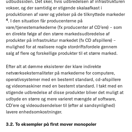
udbudssiden. Det sker, hvis udbredelsen af infrastrukturen
vokser, og der samtidig er stigende skalaafkast i
produktionen af varer og ydelser på de tilknyttede markeder
4
. I den situation får producenterne på
vare/tjenestemarkederne (fx producenter af CD’ere) – som
en direkte følge af den større markedsudbredelse af
produkter på infrastruktur markedet (fx CD afspillere) –
mulighed for at realisere nogle stordriftsfordele gennem
salg af flere og forskellige produkter til et større marked.
Efter alt at dømme eksisterer der klare indirekte
netværkseksternaliteter på markederne for computere,
operativsystemer med en bestemt standard, cd-afspillere
og videomaskiner med en bestemt standard. I takt med en
stigende udbredelse af disse produkter bliver det muligt at
udbyde en større og mere varieret mængde af software,
CD’ere og videoudsendelser til (efter al sandsynlighed)
lavere enhedsomkostninger.
3.2. To eksempler på first mover monopoler