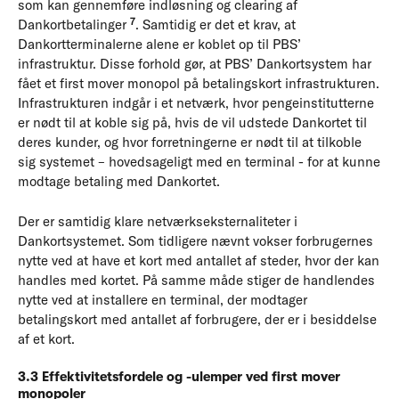
som kan gennemføre indløsning og clearing af
7
Dankortbetalinger
. Samtidig er det et krav, at
Dankortterminalerne alene er koblet op til PBS’
infrastruktur. Disse forhold gør, at PBS’ Dankortsystem har
fået et first mover monopol på betalingskort infrastrukturen.
Infrastrukturen indgår i et netværk, hvor pengeinstitutterne
er nødt til at koble sig på, hvis de vil udstede Dankortet til
deres kunder, og hvor forretningerne er nødt til at tilkoble
sig systemet – hovedsageligt med en terminal - for at kunne
modtage betaling med Dankortet.
Der er samtidig klare netværkseksternaliteter i
Dankortsystemet. Som tidligere nævnt vokser forbrugernes
nytte ved at have et kort med antallet af steder, hvor der kan
handles med kortet. På samme måde stiger de handlendes
nytte ved at installere en terminal, der modtager
betalingskort med antallet af forbrugere, der er i besiddelse
af et kort.
3.3 Effektivitetsfordele og -ulemper ved first mover
monopoler