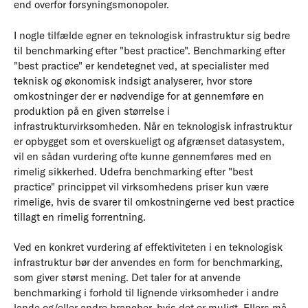
end overfor forsyningsmonopoler.
I nogle tilfælde egner en teknologisk infrastruktur sig bedre
til benchmarking efter "best practice". Benchmarking efter
"best practice" er kendetegnet ved, at specialister med
teknisk og økonomisk indsigt analyserer, hvor store
omkostninger der er nødvendige for at gennemføre en
produktion på en given størrelse i
infrastrukturvirksomheden. Når en teknologisk infrastruktur
er opbygget som et overskueligt og afgrænset datasystem,
vil en sådan vurdering ofte kunne gennemføres med en
rimelig sikkerhed. Udefra benchmarking efter "best
practice" princippet vil virksomhedens priser kun være
rimelige, hvis de svarer til omkostningerne ved best practice
tillagt en rimelig forrentning.
Ved en konkret vurdering af effektiviteten i en teknologisk
infrastruktur bør der anvendes en form for benchmarking,
som giver størst mening. Det taler for at anvende
benchmarking i forhold til lignende virksomheder i andre
lande og/eller andre brancher, hvis det er muligt. Ellers må