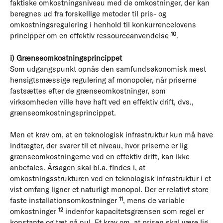
faktiske omkostningsniveau med de omkostninger, der kan
beregnes ud fra forskellige metoder til pris- og
omkostningsregulering i henhold til konkurrencelovens
10
principper om en effektiv ressourceanvendelse
.
i) Grænseomkostningsprincippet
Som udgangspunkt opnås den samfundsøkonomisk mest
hensigtsmæssige regulering af monopoler, når priserne
fastsættes efter de grænseomkostninger, som
virksomheden ville have haft ved en effektiv drift, dvs.,
grænseomkostningsprincippet.
Men et krav om, at en teknologisk infrastruktur kun må have
indtægter, der svarer til et niveau, hvor priserne er lig
grænseomkostningerne ved en effektiv drift, kan ikke
anbefales. Årsagen skal bl.a. findes i, at
omkostningsstrukturen ved en teknologisk infrastruktur i et
vist omfang ligner et naturligt monopol. Der er relativt store
11
faste installationsomkostninger
, mens de variable
12
omkostninger
indenfor kapacitetsgrænsen som regel er
konstante og tæt på nul. Et krav om, at prisen skal være lig