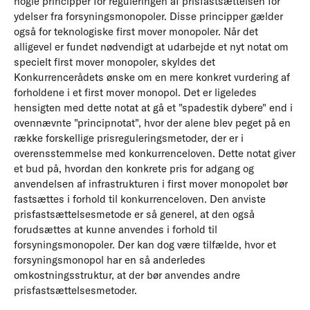
nogle principper for reguleringen af prisfastsættelsen for
ydelser fra forsyningsmonopoler. Disse principper gælder
også for teknologiske first mover monopoler. Når det
alligevel er fundet nødvendigt at udarbejde et nyt notat om
specielt first mover monopoler, skyldes det
Konkurrencerådets ønske om en mere konkret vurdering af
forholdene i et first mover monopol. Det er ligeledes
hensigten med dette notat at gå et "spadestik dybere" end i
ovennævnte "principnotat", hvor der alene blev peget på en
række forskellige prisreguleringsmetoder, der er i
overensstemmelse med konkurrenceloven. Dette notat giver
et bud på, hvordan den konkrete pris for adgang og
anvendelsen af infrastrukturen i first mover monopolet bør
fastsættes i forhold til konkurrenceloven. Den anviste
prisfastsættelsesmetode er så generel, at den også
forudsættes at kunne anvendes i forhold til
forsyningsmonopoler. Der kan dog være tilfælde, hvor et
forsyningsmonopol har en så anderledes
omkostningsstruktur, at der bør anvendes andre
prisfastsættelsesmetoder.