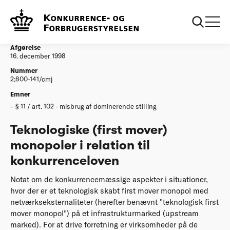
...
Afgørelser
Teknologiske first mover monopoler i relation til
konkurrenceloven
Afgørelse
16. december 1998
Nummer
2:800-141/cmj
Emner
§ 11 / art. 102 - misbrug af dominerende stilling
Teknologiske (first mover)
monopoler i relation til
konkurrenceloven
Notat om de konkurrencemæssige aspekter i situationer,
hvor der er et teknologisk skabt first mover monopol med
netværkseksternaliteter (herefter benævnt "teknologisk first
mover monopol") på et infrastrukturmarked (upstream
marked). For at drive forretning er virksomheder på de