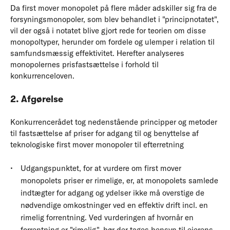
Da first mover monopolet på flere måder adskiller sig fra de
forsyningsmonopoler, som blev behandlet i "principnotatet",
vil der også i notatet blive gjort rede for teorien om disse
monopoltyper, herunder om fordele og ulemper i relation til
samfundsmæssig effektivitet. Herefter analyseres
monopolernes prisfastsættelse i forhold til
konkurrenceloven.
2. Afgørelse
Konkurrencerådet tog nedenstående principper og metoder
til fastsættelse af priser for adgang til og benyttelse af
teknologiske first mover monopoler til efterretning
Udgangspunktet, for at vurdere om first mover
monopolets priser er rimelige, er, at monopolets samlede
indtægter for adgang og ydelser ikke må overstige de
nødvendige omkostninger ved en effektiv drift incl. en
rimelig forrentning. Ved vurderingen af hvornår en
forrentning er "rimelig", bør der tages hensyn til ejerens