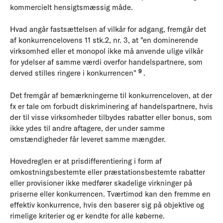
kommercielt hensigtsmæssig måde.
Hvad angår fastsættelsen af vilkår for adgang, fremgår det
af konkurrencelovens 11 stk.2, nr. 3, at "en dominerende
virksomhed eller et monopol ikke må anvende ulige vilkår
for ydelser af samme værdi overfor handelspartnere, som
9
derved stilles ringere i konkurrencen"
.
Det fremgår af bemærkningerne til konkurrenceloven, at der
fx er tale om forbudt diskriminering af handelspartnere, hvis
der til visse virksomheder tilbydes rabatter eller bonus, som
ikke ydes til andre aftagere, der under samme
omstændigheder får leveret samme mængder.
Hovedreglen er at prisdifferentiering i form af
omkostningsbestemte eller præstationsbestemte rabatter
eller provisioner ikke medfører skadelige virkninger på
priserne eller konkurrencen. Tværtimod kan den fremme en
effektiv konkurrence, hvis den baserer sig på objektive og
rimelige kriterier og er kendte for alle køberne.