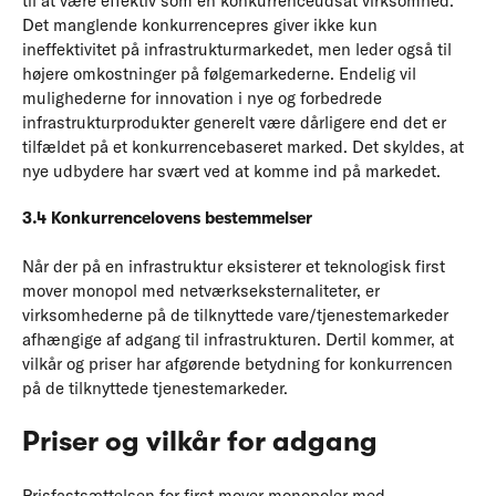
til at være effektiv som en konkurrenceudsat virksomhed.
Det manglende konkurrencepres giver ikke kun
ineffektivitet på infrastrukturmarkedet, men leder også til
højere omkostninger på følgemarkederne. Endelig vil
mulighederne for innovation i nye og forbedrede
infrastrukturprodukter generelt være dårligere end det er
tilfældet på et konkurrencebaseret marked. Det skyldes, at
nye udbydere har svært ved at komme ind på markedet.
3.4 Konkurrencelovens bestemmelser
Når der på en infrastruktur eksisterer et teknologisk first
mover monopol med netværkseksternaliteter, er
virksomhederne på de tilknyttede vare/tjenestemarkeder
afhængige af adgang til infrastrukturen. Dertil kommer, at
vilkår og priser har afgørende betydning for konkurrencen
på de tilknyttede tjenestemarkeder.
Priser og vilkår for adgang
Prisfastsættelsen for first mover monopoler med