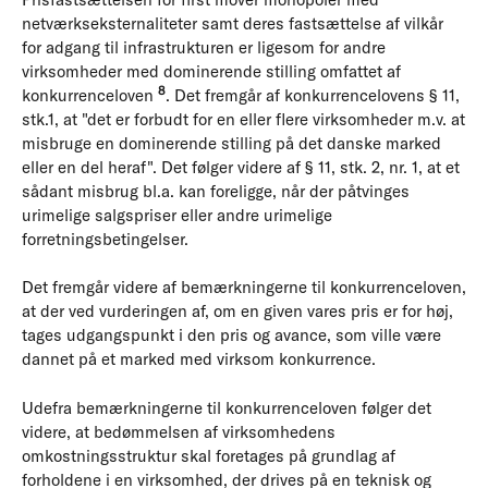
netværkseksternaliteter samt deres fastsættelse af vilkår
for adgang til infrastrukturen er ligesom for andre
virksomheder med dominerende stilling omfattet af
8
konkurrenceloven
. Det fremgår af konkurrencelovens § 11,
stk.1, at "det er forbudt for en eller flere virksomheder m.v. at
misbruge en dominerende stilling på det danske marked
eller en del heraf". Det følger videre af § 11, stk. 2, nr. 1, at et
sådant misbrug bl.a. kan foreligge, når der påtvinges
urimelige salgspriser eller andre urimelige
forretningsbetingelser.
Det fremgår videre af bemærkningerne til konkurrenceloven,
at der ved vurderingen af, om en given vares pris er for høj,
tages udgangspunkt i den pris og avance, som ville være
dannet på et marked med virksom konkurrence.
Udefra bemærkningerne til konkurrenceloven følger det
videre, at bedømmelsen af virksomhedens
omkostningsstruktur skal foretages på grundlag af
forholdene i en virksomhed, der drives på en teknisk og