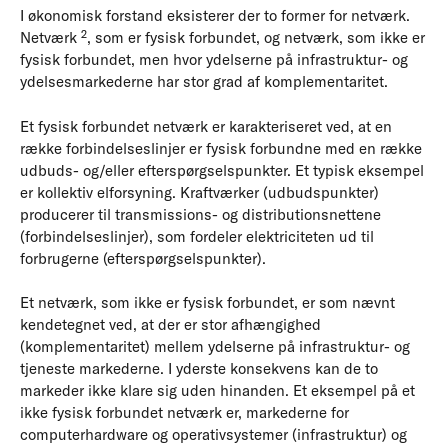
I økonomisk forstand eksisterer der to former for netværk.
2
Netværk
, som er fysisk forbundet, og netværk, som ikke er
fysisk forbundet, men hvor ydelserne på infrastruktur- og
ydelsesmarkederne har stor grad af komplementaritet.
Et fysisk forbundet netværk er karakteriseret ved, at en
række forbindelseslinjer er fysisk forbundne med en række
udbuds- og/eller efterspørgselspunkter. Et typisk eksempel
er kollektiv elforsyning. Kraftværker (udbudspunkter)
producerer til transmissions- og distributionsnettene
(forbindelseslinjer), som fordeler elektriciteten ud til
forbrugerne (efterspørgselspunkter).
Et netværk, som ikke er fysisk forbundet, er som nævnt
kendetegnet ved, at der er stor afhængighed
(komplementaritet) mellem ydelserne på infrastruktur- og
tjeneste markederne. I yderste konsekvens kan de to
markeder ikke klare sig uden hinanden. Et eksempel på et
ikke fysisk forbundet netværk er, markederne for
computerhardware og operativsystemer (infrastruktur) og