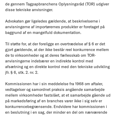
de gennem Tagpapbranchens Oplysningsråd (TOR) udgiver
disse tekniske anvisninger.
Advokaten gør ligeledes gældende, at beskrivelserne i
anvisningerne af importørernes produkter er foretaget på
baggrund af en mangelfuld dokumentation.
Til støtte for, at der foreligge en overtrædelse af § 6 er det
gjort gældende, at der ikke består reel konkurrence mellem
de to virksomheder og at deres fællesskab om TOR-
anvisningerne indebærer en indirekte kontrol med
afsætning og en direkte kontrol med den tekniske udvikling
jfr. § 6, stk. 2. nr. 2.
Kommissionen har i sin meddelelse fra 1968 om aftaler,
vedtagelser og samordnet praksis angående samarbejde
mellem virksomheder fastslået, at et samarbejde gående ud
på markedsføring af en branches varer ikke i sig selv er
konkurrencebegrænsende. Endvidere har kommissionen i
en beslutning i en sag, der minder en del om nærværende