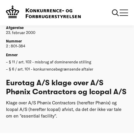
...
Afgørelser
Eurotag AS klage over AS Phoenix Contractors og
Icopal AS
Afgørelse
23. februar 2000
Nummer
2 : 801-384
Emner
§ 11 / art. 102 - misbrug af dominerende stilling
§ 6 / art. 101 - konkurrencebegrænsende aftaler
Eurotag A/S klage over A/S
Phønix Contractors og Icopal A/S
Klage over A/S Phønix Contractors (herefter Phønix) og
Icopal A/S (herefter Icopal) afvist, da det der ikke var tale
om en "essential facility".