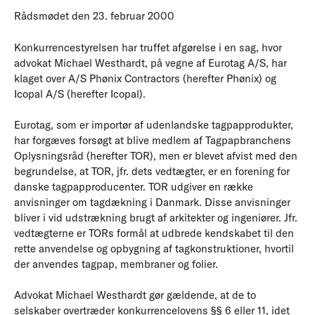
Rådsmødet den 23. februar 2000
Konkurrencestyrelsen har truffet afgørelse i en sag, hvor
advokat Michael Westhardt, på vegne af Eurotag A/S, har
klaget over A/S Phønix Contractors (herefter Phønix) og
Icopal A/S (herefter Icopal).
Eurotag, som er importør af udenlandske tagpapprodukter,
har forgæves forsøgt at blive medlem af Tagpapbranchens
Oplysningsråd (herefter TOR), men er blevet afvist med den
begrundelse, at TOR, jfr. dets vedtægter, er en forening for
danske tagpapproducenter. TOR udgiver en række
anvisninger om tagdækning i Danmark. Disse anvisninger
bliver i vid udstrækning brugt af arkitekter og ingeniører. Jfr.
vedtægterne er TORs formål at udbrede kendskabet til den
rette anvendelse og opbygning af tagkonstruktioner, hvortil
der anvendes tagpap, membraner og folier.
Advokat Michael Westhardt gør gældende, at de to
selskaber overtræder konkurrencelovens §§ 6 eller 11, idet