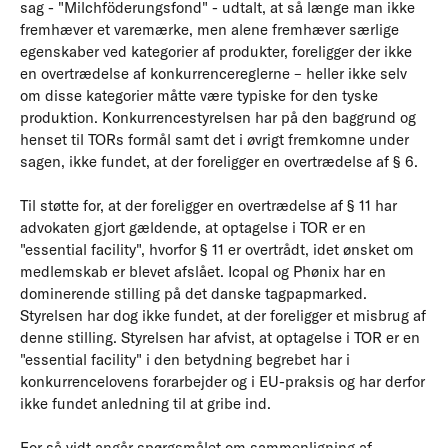
sag - "Milchföderungsfond" - udtalt, at så længe man ikke
fremhæver et varemærke, men alene fremhæver særlige
egenskaber ved kategorier af produkter, foreligger der ikke
en overtrædelse af konkurrencereglerne – heller ikke selv
om disse kategorier måtte være typiske for den tyske
produktion. Konkurrencestyrelsen har på den baggrund og
henset til TORs formål samt det i øvrigt fremkomne under
sagen, ikke fundet, at der foreligger en overtrædelse af § 6.
Til støtte for, at der foreligger en overtrædelse af § 11 har
advokaten gjort gældende, at optagelse i TOR er en
"essential facility", hvorfor § 11 er overtrådt, idet ønsket om
medlemskab er blevet afslået. Icopal og Phønix har en
dominerende stilling på det danske tagpapmarked.
Styrelsen har dog ikke fundet, at der foreligger et misbrug af
denne stilling. Styrelsen har afvist, at optagelse i TOR er en
"essential facility" i den betydning begrebet har i
konkurrencelovens forarbejder og i EU-praksis og har derfor
ikke fundet anledning til at gribe ind.
For så vidt angår spørgsmålet om sammenligning af