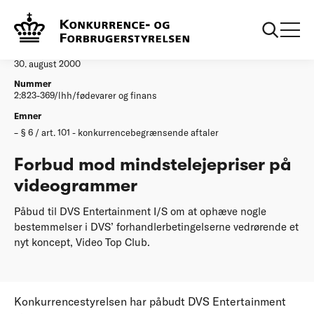
...
Afgørelser
Forbud mod mindstelejepriser paa videogrammer
Afgørelse
30. august 2000
Nummer
2:823-369/lhh/fødevarer og finans
Emner
§ 6 / art. 101 - konkurrencebegrænsende aftaler
Forbud mod mindstelejepriser på
videogrammer
Påbud til DVS Entertainment I/S om at ophæve nogle
bestemmelser i DVS’ forhandlerbetingelserne vedrørende et
nyt koncept, Video Top Club.
Konkurrencestyrelsen har påbudt DVS Entertainment