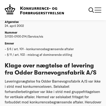
...
Afgørelser
Klage over naegtelse af levering fra Odder
Barnevognsfabrik AS
Afgørelse
24. april 2002
Nummer
3:1120-0100-214/Service/vis
Emner
§ 6 / art. 101 - konkurrencebegrænsende aftaler
§ 11 / art. 102 - misbrug af dominerende stilling
Klage over nægtelse af levering
fra Odder Barnevognsfabrik A/S
Leveringsnægtelse fra Odder Barnevognsfabrik A/S var ikke
i strid med konkurrenceloven. Selskabet
forhandlerbetingelser var ikke i strid med gruppefritagelsen
for vertikale aftaler. Hermed var selskabet fritaget for
forbuddet mod konkurrencebegrænsende aftaler. Herudover