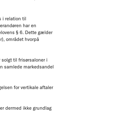
 relation til
everandøren har en
elovens § 6. Dette gælder
er), området hvorpå
lgt til frisørsaloner i
den samlede markedsandel
lsen for vertikale aftaler
er dermed ikke grundlag