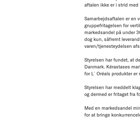
aftalen ikke er i strid me
Samarbejdsaftalen er en ve
gruppefritagelsen for verti
markedsandel på under 30 
dog kun, såfremt leverandø
varen/tjenesteydelsen afs
Styrelsen har fundet, at d
Danmark. Kérastases mar
for L´Oréals produkter er
Styrelsen har meddelt klag
og dermed er fritaget fra 
Med en markedsandel mind
for at bringe konkurrencel