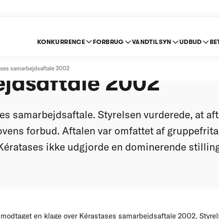
KONKURRENCE
FORBRUG
VANDTILSYN
UDBUD
BE
ver Kérastases
ases samarbejdsaftale 2002
jdsaftale 2002
s samarbejdsaftale. Styrelsen vurderede, at afta
ens forbud. Aftalen var omfattet af gruppefritag
 Kératases ikke udgjorde en dominerende stilling
modtaget en klage over Kérastases samarbejdsaftale 2002. Styrels