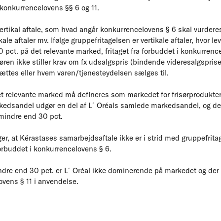
d konkurrencelovens §§ 6 og 11.
rtikal aftale, som hvad angår konkurrencelovens § 6 skal vurderes i
kale aftaler mv. Ifølge gruppefritagelsen er vertikale aftaler, hvor l
pct. på det relevante marked, fritaget fra forbuddet i konkurrenc
ren ikke stiller krav om fx udsalgspris (bindende videresalgspris
ættes eller hvem varen/tjenesteydelsen sælges til.
et relevante marked må defineres som markedet for frisørprodukter so
kedsandel udgør en del af L´Oréals samlede markedsandel, og 
 mindre end 30 pct.
er, at Kérastases samarbejdsaftale ikke er i strid med gruppefritage
forbuddet i konkurrencelovens § 6.
re end 30 pct. er L´Oréal ikke dominerende på markedet og der 
ovens § 11 i anvendelse.