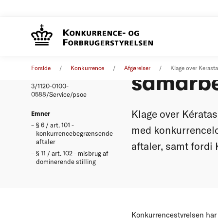
Klage o
Afgørelse
29. januar 2000
Forside
Konkurrence
Afgørelser
Klage over Kerast
samarbe
Nummer
3/1120-0100-
0588/Service/psoe
Klage over Kératase
Emner
§ 6 / art. 101 -
med konkurrencelov
konkurrencebegrænsende
aftaler
aftaler, samt fordi
§ 11 / art. 102 - misbrug af
dominerende stilling
Konkurrencestyrelsen har 