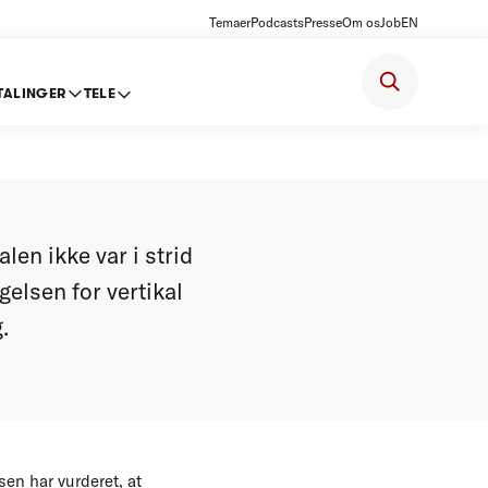
Temaer
Podcasts
Presse
Om os
Job
EN
TALINGER
TELE
len ikke var i strid
elsen for vertikal
.
en har vurderet, at