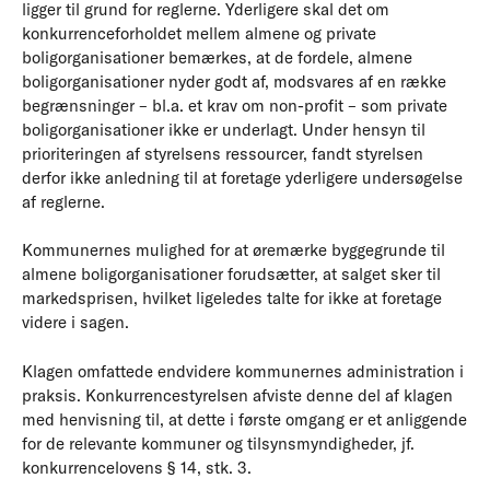
ligger til grund for reglerne. Yderligere skal det om
konkurrenceforholdet mellem almene og private
boligorganisationer bemærkes, at de fordele, almene
boligorganisationer nyder godt af, modsvares af en række
begrænsninger – bl.a. et krav om non-profit – som private
boligorganisationer ikke er underlagt. Under hensyn til
prioriteringen af styrelsens ressourcer, fandt styrelsen
derfor ikke anledning til at foretage yderligere undersøgelse
af reglerne.
Kommunernes mulighed for at øremærke byggegrunde til
almene boligorganisationer forudsætter, at salget sker til
markedsprisen, hvilket ligeledes talte for ikke at foretage
videre i sagen.
Klagen omfattede endvidere kommunernes administration i
praksis. Konkurrencestyrelsen afviste denne del af klagen
med henvisning til, at dette i første omgang er et anliggende
for de relevante kommuner og tilsynsmyndigheder, jf.
konkurrencelovens § 14, stk. 3.