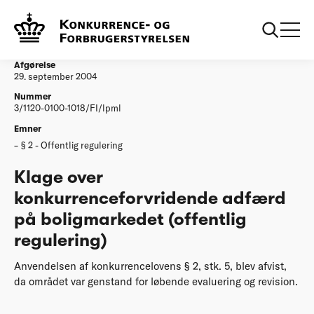
...
Afgørelser
Klage over konkurrenceforvridende adfaerd paa
boligmarkedet offentlig regulering
Afgørelse
29. september 2004
Nummer
3/1120-0100-1018/FI/lpml
Emner
§ 2 - Offentlig regulering
Klage over
konkurrenceforvridende adfærd
på boligmarkedet (offentlig
regulering)
Anvendelsen af konkurrencelovens § 2, stk. 5, blev afvist,
da området var genstand for løbende evaluering og revision.