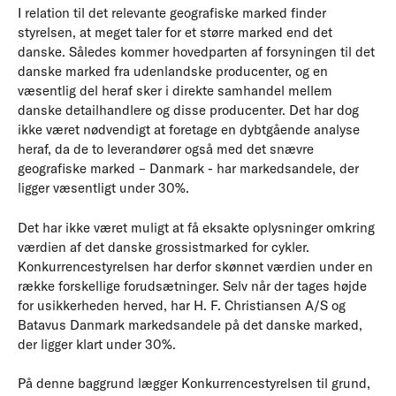
I relation til det relevante geografiske marked finder
styrelsen, at meget taler for et større marked end det
danske. Således kommer hovedparten af forsyningen til det
danske marked fra udenlandske producenter, og en
væsentlig del heraf sker i direkte samhandel mellem
danske detailhandlere og disse producenter. Det har dog
ikke været nødvendigt at foretage en dybtgående analyse
heraf, da de to leverandører også med det snævre
geografiske marked – Danmark - har markedsandele, der
ligger væsentligt under 30%.
Det har ikke været muligt at få eksakte oplysninger omkring
værdien af det danske grossistmarked for cykler.
Konkurrencestyrelsen har derfor skønnet værdien under en
række forskellige forudsætninger. Selv når der tages højde
for usikkerheden herved, har H. F. Christiansen A/S og
Batavus Danmark markedsandele på det danske marked,
der ligger klart under 30%.
På denne baggrund lægger Konkurrencestyrelsen til grund,