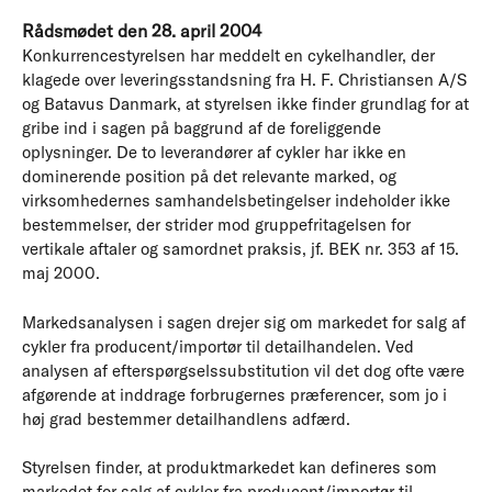
Rådsmødet den 28. april 2004
Konkurrencestyrelsen har meddelt en cykelhandler, der
klagede over leveringsstandsning fra H. F. Christiansen A/S
og Batavus Danmark, at styrelsen ikke finder grundlag for at
gribe ind i sagen på baggrund af de foreliggende
oplysninger. De to leverandører af cykler har ikke en
dominerende position på det relevante marked, og
virksomhedernes samhandelsbetingelser indeholder ikke
bestemmelser, der strider mod gruppefritagelsen for
vertikale aftaler og samordnet praksis, jf. BEK nr. 353 af 15.
maj 2000.
Markedsanalysen i sagen drejer sig om markedet for salg af
cykler fra producent/importør til detailhandelen. Ved
analysen af efterspørgselssubstitution vil det dog ofte være
afgørende at inddrage forbrugernes præferencer, som jo i
høj grad bestemmer detailhandlens adfærd.
Styrelsen finder, at produktmarkedet kan defineres som
markedet for salg af cykler fra producent/importør til