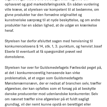
ophavsret og god markedsføringsskik. En sådan vurdering
ville kræve, at styrelsen var kompetent til at bedømme, om
givne produkter har den fornødne originalitet og
kunstneriske særpræg til at nyde beskyttelse, og om andre
produkter har en sådan lighed, at de udgør en krænkelse
heraf.
Styrelsen har derfor afsluttet sagen med henvisning til
konkurrencelovens § 14, stk. 1, 3. punktum, og henvist Josef
Eberle til eventuelt at få spørgsmålet prøvet ved
domstolene.
Styrelsen har over for Guldsmedefagets Fællesråd peget på,
at det i konkurrenceretlig henseende kan virke
problematisk, at et organ som Guldsmedefagets
Mønsterværnsnævn, der er nedsat af branchen selv, træffer
afgørelser, der kan opfattes som et forsøg på at beskytte
danske producenter mod udenlandske konkurrenter. Selv
om nævnet træffer sine afgørelser på et fuldt sagligt
grundlag, vil der nemt kunne opstå en berettiget eller