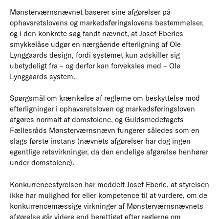
Mønsterværnsnævnet baserer sine afgørelser på
ophavsretslovens og markedsføringslovens bestemmelser,
og i den konkrete sag fandt nævnet, at Josef Eberles
smykkelåse udgør en nærgående efterligning af Ole
Lynggaards design, fordi systemet kun adskiller sig
ubetydeligt fra – og derfor kan forveksles med – Ole
Lynggaards system.
Spørgsmål om krænkelse af reglerne om beskyttelse mod
efterligninger i ophavsretsloven og markedsføringsloven
afgøres normalt af domstolene, og Guldsmedefagets
Fællesråds Mønsterværnsnævn fungerer således som en
slags første instans (nævnets afgørelser har dog ingen
egentlige retsvirkninger, da den endelige afgørelse henhører
under domstolene).
Konkurrencestyrelsen har meddelt Josef Eberle, at styrelsen
ikke har mulighed for eller kompetence til at vurdere, om de
konkurrencemæssige virkninger af Mønsterværnsnævnets
afgørelse går videre end berettiget efter reglerne om