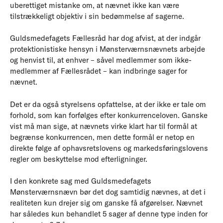
uberettiget mistanke om, at nævnet ikke kan være
tilstrækkeligt objektiv i sin bedømmelse af sagerne.
Guldsmedefagets Fællesråd har dog afvist, at der indgår
protektionistiske hensyn i Mønsterværnsnævnets arbejde
og henvist til, at enhver – såvel medlemmer som ikke-
medlemmer af Fællesrådet – kan indbringe sager for
nævnet.
Det er da også styrelsens opfattelse, at der ikke er tale om
forhold, som kan forfølges efter konkurrenceloven. Ganske
vist må man sige, at nævnets virke klart har til formål at
begrænse konkurrencen, men dette formål er netop en
direkte følge af ophavsretslovens og markedsføringslovens
regler om beskyttelse mod efterligninger.
I den konkrete sag med Guldsmedefagets
Mønsterværnsnævn bør det dog samtidig nævnes, at det i
realiteten kun drejer sig om ganske få afgørelser. Nævnet
har således kun behandlet 5 sager af denne type inden for