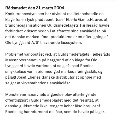
Rådsmødet den 31. marts 2004
Konkurrencestyrelsen har afvist at realitetsbehandle en
klage fra en tysk producent, Josef Eberle G.m.b.H. over, at
brancheorganisationen Guldsmedefagets Fællesråd havde
forhindret virksomheden i at afsætte sine smykkelåse på
det danske marked, fordi produkterne er en efterligning af
Ole Lynggaard A/S’ tilsvarende låsesystem.
Problemet var opstået ved, at Guldsmedefagets Fællesråds
Mønsterværnsnævn på baggrund af en klage fra Ole
Lynggaard havde vurderet, at salg af Josef Eberles
smykkelåse var i strid med god markedsføringsskik, og
pålagt Josef Eberles danske distributør at ophøre med
salget af virksomhedens smykkelåse.
Mønsterværnsnævnets afgørelse blev efterfølgende
offentliggjort i Guldsmedebladet med det resultat, at
danske guldsmede ikke længere køber låse hos Josef
Eberle, og har returneret de låse, som de havde på lager.