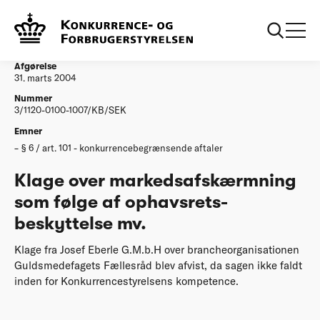
...
Afgørelser
Klage over markedsafskaermning som foelge af
ophavsretsbeskyttelse mv
Afgørelse
31. marts 2004
Nummer
3/1120-0100-1007/KB/SEK
Emner
§ 6 / art. 101 - konkurrencebegrænsende aftaler
Klage over markedsafskærmning
som følge af ophavsrets-
beskyttelse mv.
Klage fra Josef Eberle G.M.b.H over brancheorganisationen
Guldsmedefagets Fællesråd blev afvist, da sagen ikke faldt
inden for Konkurrencestyrelsens kompetence.