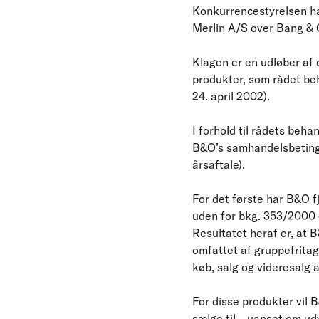
Konkurrencestyrelsen har
Merlin A/S over Bang & O
Klagen er en udløber af 
produkter, som rådet be
24. april 2002).
I forhold til rådets beh
B&O’s samhandelsbetinge
årsaftale).
For det første har B&O f
uden for bkg. 353/2000 o
Resultatet heraf er, at 
omfattet af gruppefritag
køb, salg og videresalg 
For disse produkter vil 
sælge til – uanset om udv