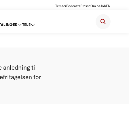
Temaer
Podcasts
Presse
Om os
Job
EN
TALINGER
TELE
 Olufsen
 anledning til
fritagelsen for