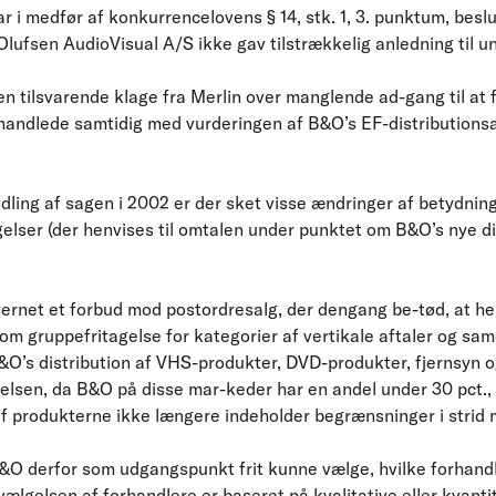
 i medfør af konkurrencelovens § 14, stk. 1, 3. punktum, beslut
lufsen AudioVisual A/S ikke gav tilstrækkelig anledning til u
en tilsvarende klage fra Merlin over manglende ad-gang til at
handlede samtidig med vurderingen af B&O’s EF-distributions
andling af sagen i 2002 er der sket visse ændringer af betydnin
lser (der henvises til omtalen under punktet om B&O’s nye di
jernet et forbud mod postordresalg, der dengang be-tød, at he
m gruppefritagelse for kategorier af vertikale aftaler og sam
B&O’s distribution af VHS-produkter, DVD-produkter, fjernsyn 
elsen, da B&O på disse mar-keder har en andel under 30 pct., 
af produkterne ikke længere indeholder begrænsninger i strid
B&O derfor som udgangspunkt frit kunne vælge, hvilke forhand
ælgelsen af forhandlere er baseret på kvalitative eller kvantita