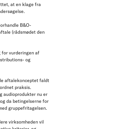
tet, at en klage fra
ndersøgelse.
 forhandle B&O-
aftale (rådsmødet den
g for vurderingen af
stributions- og
le aftalekonceptet faldt
ordnet praksis.
og audioprodukter nu er
og da betingelserne for
 med gruppefritagelsen.
lere virksomheden vil
tive kriterier, og