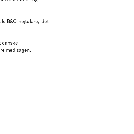
dle B&O-højtalere, idet
et danske
ere med sagen.