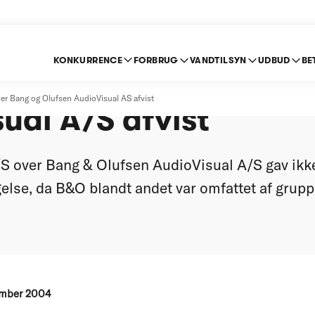
KONKURRENCE
FORBRUG
VANDTILSYN
UDBUD
BE
/S klage over Bang &
ver Bang og Olufsen AudioVisual AS afvist
ual A/S afvist
/S over Bang & Olufsen AudioVisual A/S gav ikke
se, da B&O blandt andet var omfattet af gruppe
ember 2004