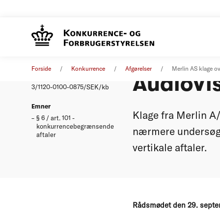
Merlin A
Afgørelse
29. september 2004
Forside
Konkurrence
Afgørelser
Merlin AS klage o
AudioVis
Nummer
3/1120-0100-0875/SEK/kb
Emner
Klage fra Merlin A
§ 6 / art. 101 -
konkurrencebegrænsende
nærmere undersøgel
aftaler
vertikale aftaler.
Rådsmødet den 29. sept