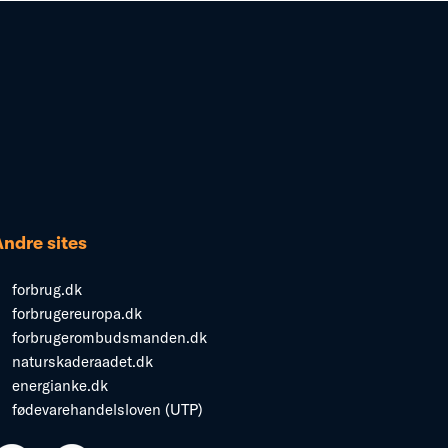
Andre sites
forbrug.dk
forbrugereuropa.dk
forbrugerombudsmanden.dk
naturskaderaadet.dk
energianke.dk
fødevarehandelsloven (UTP)