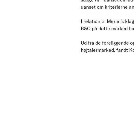
uanset om kriterierne an
I relation til Merlin’s k
B&O på dette marked har
Ud fra de foreliggende o
højtalermarked, fandt Ko