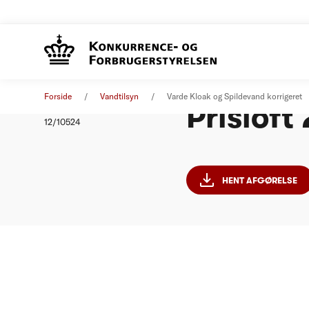
Varde Kl
Afgørelse
01. januar 2012
Forside
Vandtilsyn
Varde Kloak og Spildevand korrigeret
Prisloft
Nummer
12/10524
HENT AFGØRELSE