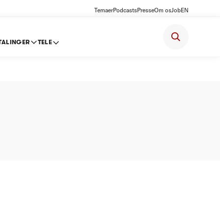
Temaer
Podcasts
Presse
Om os
Job
EN
TALINGER
TELE
 -