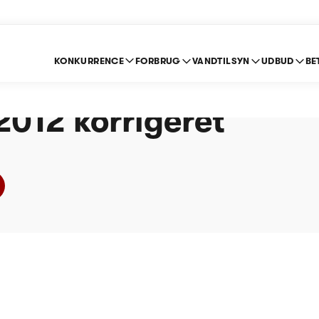
KONKURRENCE
FORBRUG
VANDTILSYN
UDBUD
BE
oak & Spildevand A/S
 2012 korrigeret