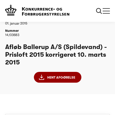
...
Vandtilsyn
Afloeb Ballerup AS PL15 korrigeret 100315
Afgørelse
01. januar 2015
Nummer
14/03683
Afløb Ballerup A/S (Spildevand) -
Prisloft 2015 korrigeret 10. marts
2015
HENT AFGØRELSE