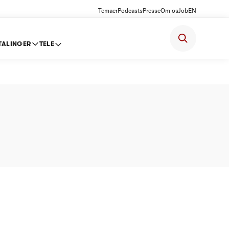
Temaer
Podcasts
Presse
Om os
Job
EN
TALINGER
TELE
S