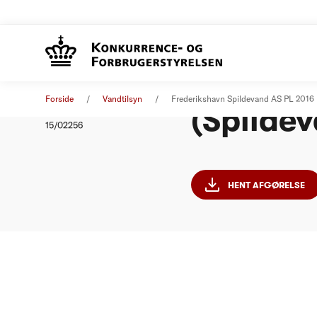
Frederi
Afgørelse
01. januar 2016
Forside
Vandtilsyn
Frederikshavn Spildevand AS PL 2016
(Spildev
Nummer
15/02256
HENT AFGØRELSE