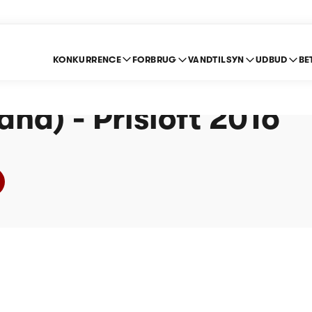
KONKURRENCE
FORBRUG
VANDTILSYN
UDBUD
BE
kshavn Spildevand A/
and) - Prisloft 2016