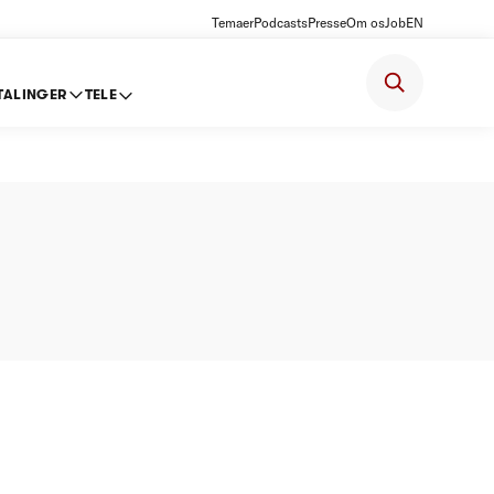
Temaer
Podcasts
Presse
Om os
Job
EN
TALINGER
TELE
-