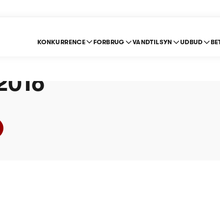
KONKURRENCE
FORBRUG
VANDTILSYN
UDBUD
BE
Vandværk A/S (Vand) 
 2016