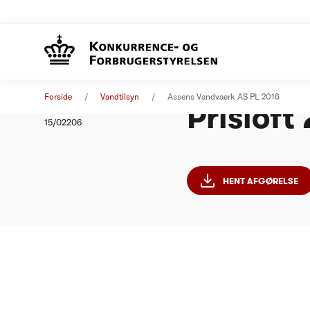
Assens 
Afgørelse
01. januar 2016
Forside
Vandtilsyn
Assens Vandvaerk AS PL 2016
Prisloft
Nummer
15/02206
HENT AFGØRELSE