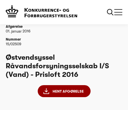
...
Vandtilsyn
Oestvendsyssel Raavandsforsyningsselskab IS
PL 2016
Afgørelse
01. januar 2016
Nummer
15/02509
Østvendsyssel
Råvandsforsyningsselskab I/S
(Vand) - Prisloft 2016
HENT AFGØRELSE