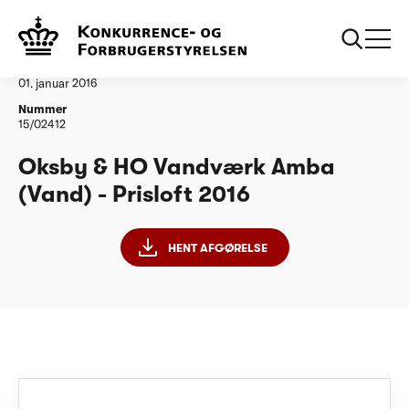
...
Vandtilsyn
Oksby og HO Vandvaerk Amba PL 2016
Afgørelse
01. januar 2016
Nummer
15/02412
Oksby & HO Vandværk Amba
(Vand) - Prisloft 2016
HENT AFGØRELSE