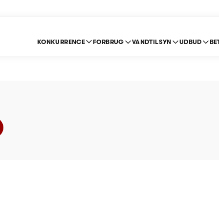
KONKURRENCE
FORBRUG
VANDTILSYN
UDBUD
BE
and A/S (Vand) - Pris