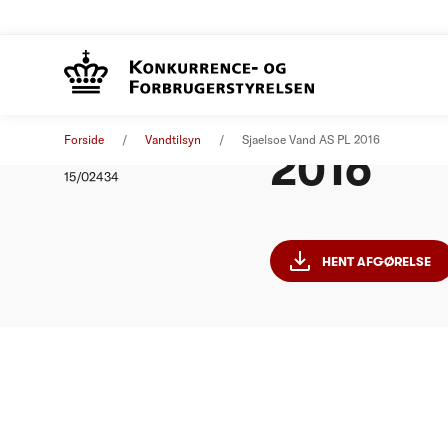
Sjælsø V
Afgørelse
01. januar 2016
Forside
Vandtilsyn
Sjaelsoe Vand AS PL 2016
2016
Nummer
15/02434
HENT AFGØRELSE