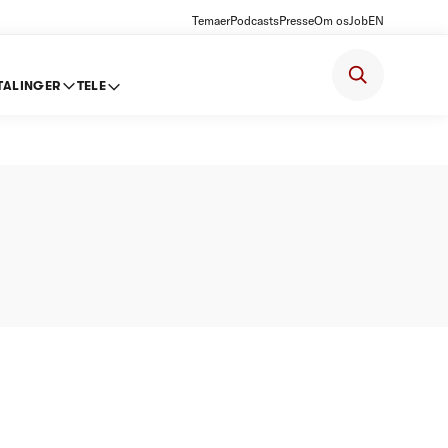
Temaer
Podcasts
Presse
Om os
Job
EN
TALINGER
TELE
loft