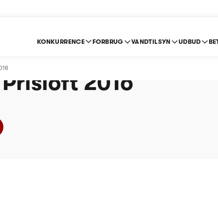
KONKURRENCE
FORBRUG
VANDTILSYN
UDBUD
BE
Ålebæk Vandværk A
016
 Prisloft 2016