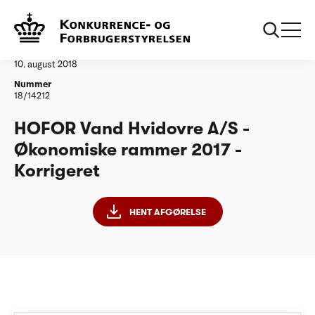
...
Vandtilsyn
HOFOR Vand Hvidovre A/S - ØR17 - Korrigeret
Afgørelse
10. august 2018
Nummer
18/14212
HOFOR Vand Hvidovre A/S -
Økonomiske rammer 2017 -
Korrigeret
HENT AFGØRELSE