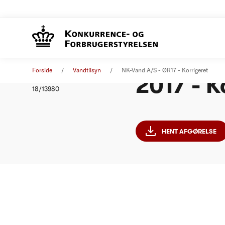
NK-Vand
Afgørelse
10. august 2018
Forside
Vandtilsyn
NK-Vand A/S - ØR17 - Korrigeret
2017 - K
Nummer
18/13980
HENT AFGØRELSE