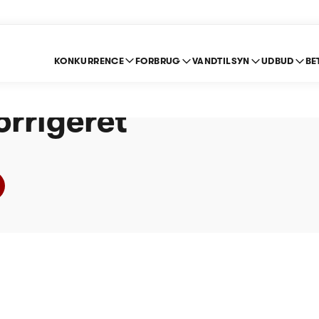
KONKURRENCE
FORBRUG
VANDTILSYN
UDBUD
BE
 A/S - Økonomiske 
orrigeret