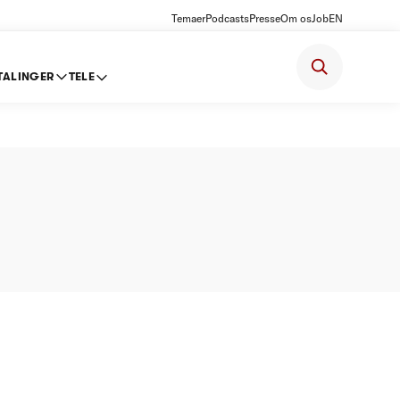
Temaer
Podcasts
Presse
Om os
Job
EN
TALINGER
TELE
rammer