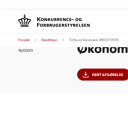
Toftlun
Afgørelse
01. januar 2017
Forside
Vandtilsyn
Toftlund Vandværk ØR20172020
Økonomi
Nummer
16/00011
HENT AFGØRELSE