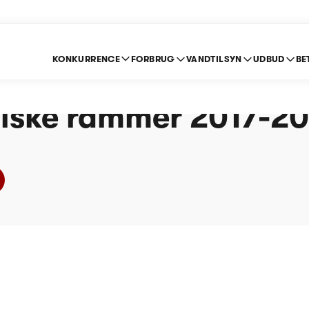
KONKURRENCE
FORBRUG
VANDTILSYN
UDBUD
BE
d Vandværk (Vand) -
ske rammer 2017-2