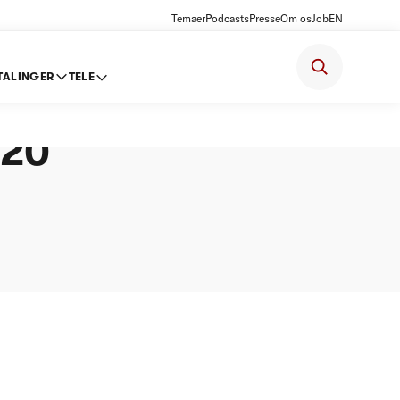
Temaer
Podcasts
Presse
Om os
Job
EN
TALINGER
TELE
020