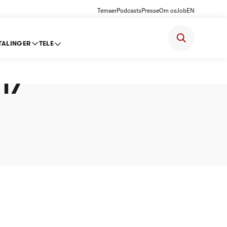
Temaer
Podcasts
Presse
Om os
Job
EN
TALINGER
TELE
edøre
17