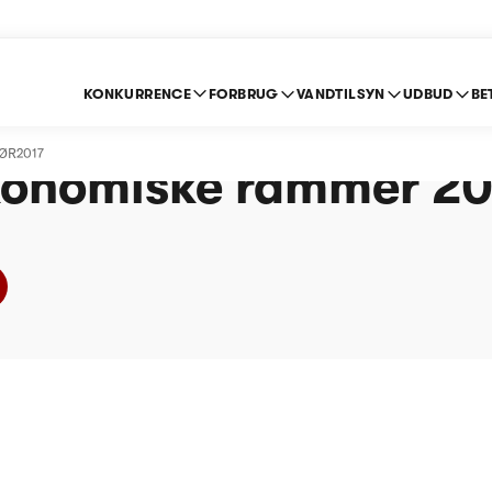
KONKURRENCE
FORBRUG
VANDTILSYN
UDBUD
BE
Spildevandscenter Av
 ØR2017
konomiske rammer 20