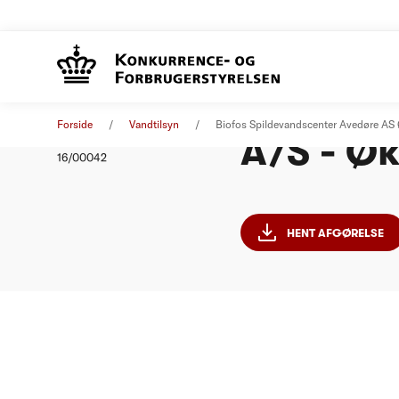
Biofos 
Afgørelse
15. december 2016
Forside
Vandtilsyn
Biofos Spildevandscenter Avedøre AS
A/S - Ø
Nummer
16/00042
HENT AFGØRELSE