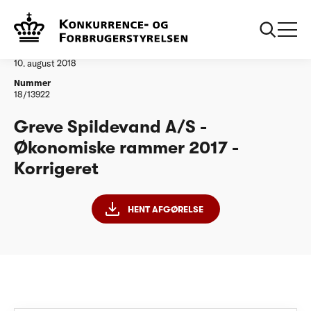
...
Vandtilsyn
Greve Spildevand A/S - ØR17 - Korrigeret
Afgørelse
10. august 2018
Nummer
18/13922
Greve Spildevand A/S -
Økonomiske rammer 2017 -
Korrigeret
HENT AFGØRELSE