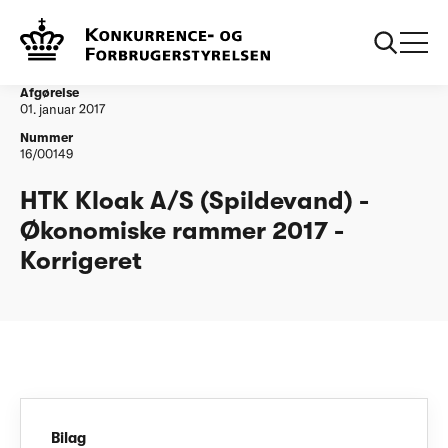
...
Vandtilsyn
HTK Kloak A/S (Spildevand) - Økonomiske
rammer 2017 - Korrigeret
Afgørelse
01. januar 2017
Nummer
16/00149
HTK Kloak A/S (Spildevand) -
Økonomiske rammer 2017 -
Korrigeret
Bilag