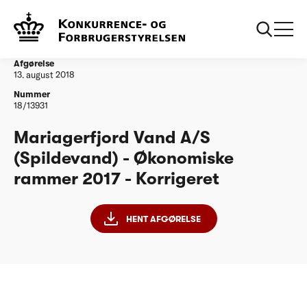
...
Vandtilsyn
Mariagerfjord Vand A/S (Spildevand) - ØR17 -
Korrigeret
Afgørelse
13. august 2018
Nummer
18/13931
Mariagerfjord Vand A/S
(Spildevand) - Økonomiske
rammer 2017 - Korrigeret
HENT AFGØRELSE