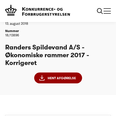
...
Vandtilsyn
Randers Spildevand A/S - ØR17 - Korrigeret
Afgørelse
13. august 2018
Nummer
18/13896
Randers Spildevand A/S -
Økonomiske rammer 2017 -
Korrigeret
HENT AFGØRELSE