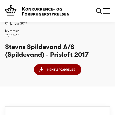
...
Vandtilsyn
Stevns Spildevand AS Prisloft 2017
Afgørelse
01. januar 2017
Nummer
16/00257
Stevns Spildevand A/S
(Spildevand) - Prisloft 2017
HENT AFGØRELSE