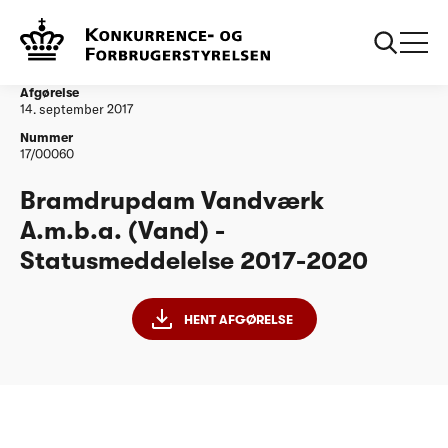
...
Vandtilsyn
Bramdrupdam Vandværk A.m.b.a. -
Statusmeddelelse 2017-2020
Afgørelse
14. september 2017
Nummer
17/00060
Bramdrupdam Vandværk
A.m.b.a. (Vand) -
Statusmeddelelse 2017-2020
HENT AFGØRELSE