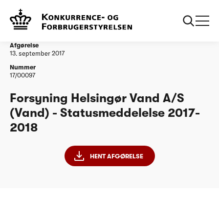
...
Vandtilsyn
Forsyning Helsingør Vand A/S -
Statusmeddelelse 2017-2018
Afgørelse
13. september 2017
Nummer
17/00097
Forsyning Helsingør Vand A/S
(Vand) - Statusmeddelelse 2017-
2018
HENT AFGØRELSE