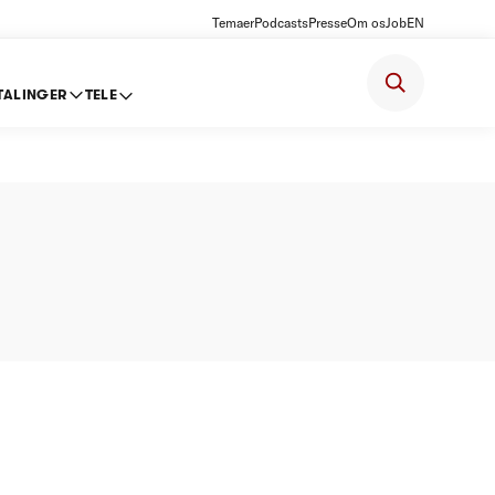
Temaer
Podcasts
Presse
Om os
Job
EN
TALINGER
TELE