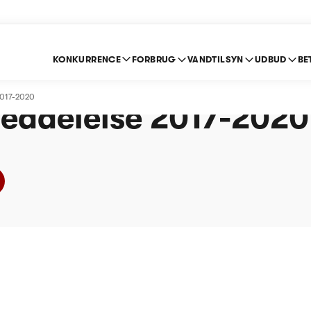
KONKURRENCE
FORBRUG
VANDTILSYN
UDBUD
BE
andværk (Vand) -
2017-2020
eddelelse 2017-2020