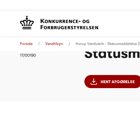
Hurup V
Afgørelse
16. september 2017
Forside
Vandtilsyn
Hurup Vandværk - Statusmeddelelse 
Statusm
Nummer
17/00190
HENT AFGØRELSE