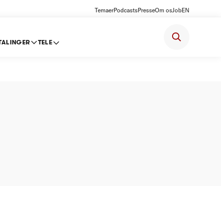
Temaer
Podcasts
Presse
Om os
Job
EN
TALINGER
TELE
-