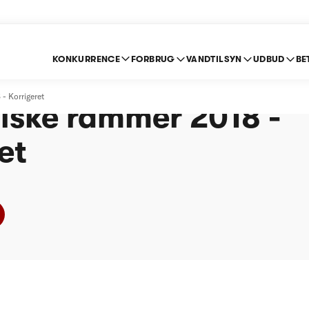
KONKURRENCE
FORBRUG
VANDTILSYN
UDBUD
BE
VANDFORSYNING A/S 
 Korrigeret
ske rammer 2018 -
et