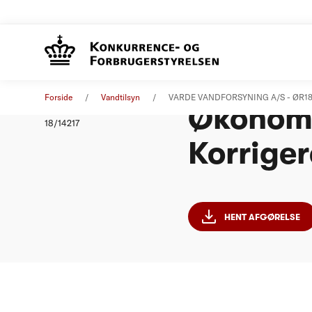
VARDE 
Afgørelse
10. august 2018
Forside
Vandtilsyn
VARDE VANDFORSYNING A/S - ØR18 -
Økonomi
Nummer
18/14217
Korriger
HENT AFGØRELSE