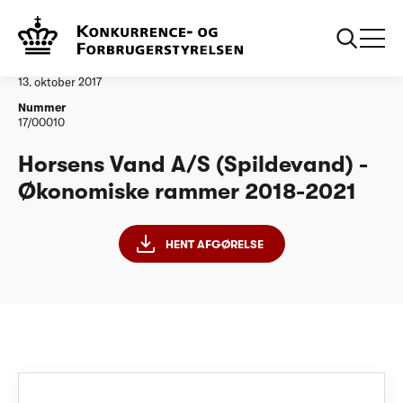
...
Vandtilsyn
Horsens Vand A/S - ØR 2018-2021
Afgørelse
13. oktober 2017
Nummer
17/00010
Horsens Vand A/S (Spildevand) -
Økonomiske rammer 2018-2021
HENT AFGØRELSE