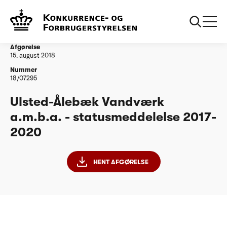
...
Vandtilsyn
Ulsted-Ålebæk Vandværk a.m.b.a. -
statusmeddelelse 2017-2020
Afgørelse
15. august 2018
Nummer
18/07295
Ulsted-Ålebæk Vandværk
a.m.b.a. - statusmeddelelse 2017-
2020
HENT AFGØRELSE