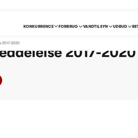
KONKURRENCE
FORBRUG
VANDTILSYN
UDBUD
BE
ket Lyngen -
e 2017-2020
eddelelse 2017-2020