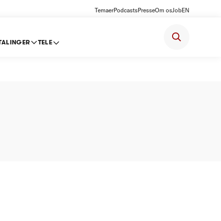
Temaer
Podcasts
Presse
Om os
Job
EN
TALINGER
TELE