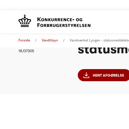
Vandvær
Afgørelse
28. august 2018
Forside
Vandtilsyn
Vandværket Lyngen - statusmeddelels
statusm
Nummer
18/07305
HENT AFGØRELSE