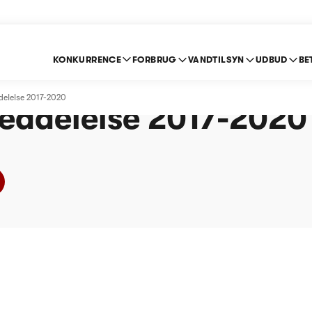
KONKURRENCE
FORBRUG
VANDTILSYN
UDBUD
BE
rg Vandværk Amba -
delelse 2017-2020
eddelelse 2017-2020