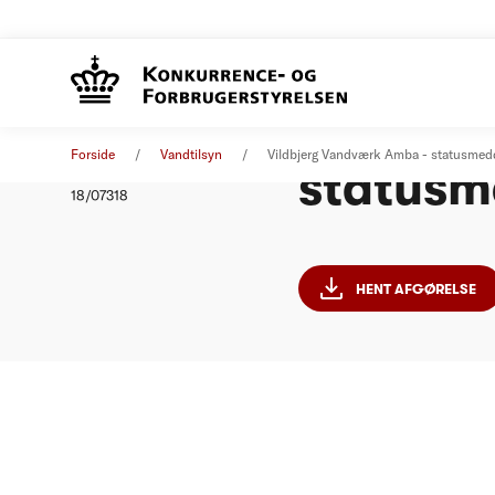
Vildbje
Afgørelse
06. september 2018
Forside
Vandtilsyn
Vildbjerg Vandværk Amba - statusmed
statusm
Nummer
18/07318
HENT AFGØRELSE