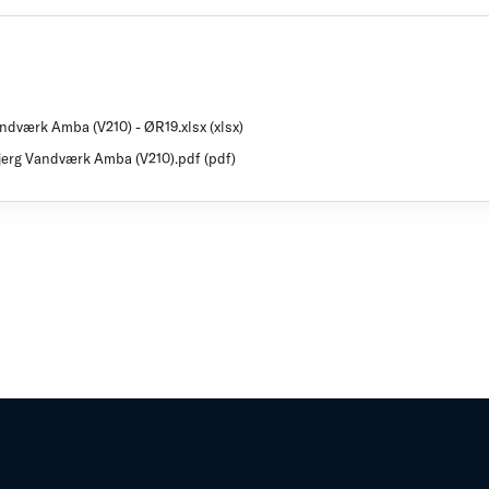
andværk Amba (V210) - ØR19.xlsx (xlsx)
dbjerg Vandværk Amba (V210).pdf (pdf)