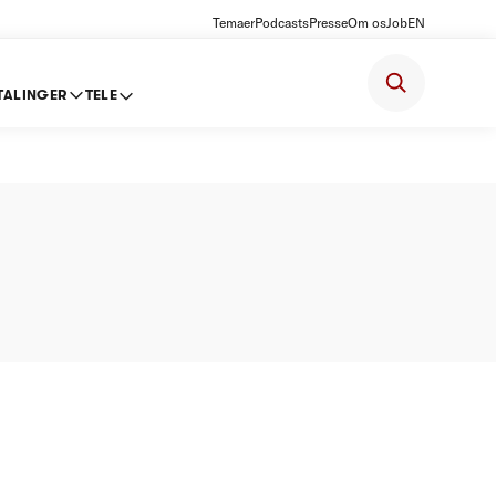
Temaer
Podcasts
Presse
Om os
Job
EN
TALINGER
TELE