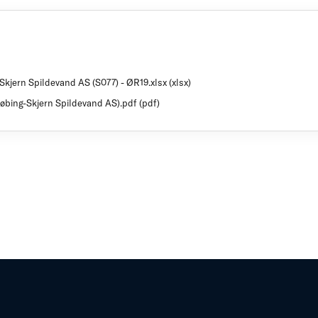
Skjern Spildevand AS (S077) - ØR19.xlsx (xlsx)
købing-Skjern Spildevand AS).pdf (pdf)