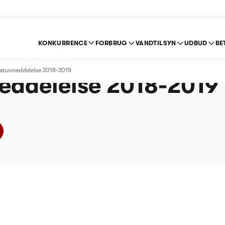
KONKURRENCE
FORBRUG
VANDTILSYN
UDBUD
BE
ing-Skjern Spildevan
tatusmeddelelse 2018-2019
eddelelse 2018-2019