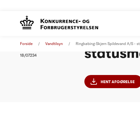
Ringkøb
Afgørelse
06. september 2018
Forside
Vandtilsyn
Ringkøbing-Skjern Spildevand A/S - s
statusm
Nummer
18/07234
HENT AFGØRELSE