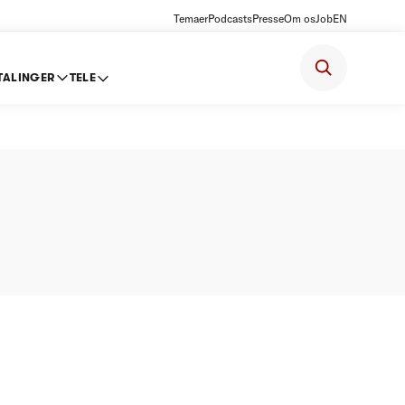
Temaer
Podcasts
Presse
Om os
Job
EN
TALINGER
TELE
d A/S -