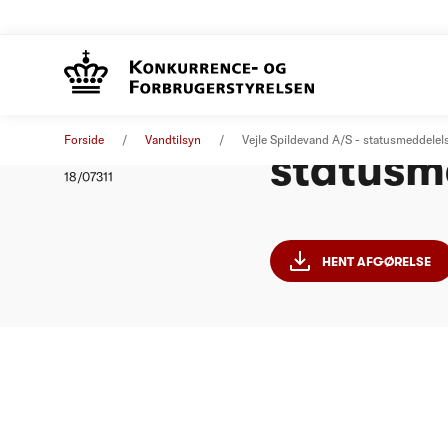
Vejle Sp
Afgørelse
10. oktober 2018
Forside
Vandtilsyn
Vejle Spildevand A/S - statusmeddele
statusm
Nummer
18/07311
HENT AFGØRELSE