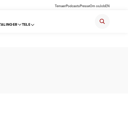
Temaer
Podcasts
Presse
Om os
Job
EN
TALINGER
TELE