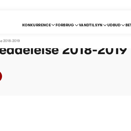
KONKURRENCE
FORBRUG
VANDTILSYN
UDBUD
BE
ildevand A/S -
lse 2018-2019
eddelelse 2018-2019