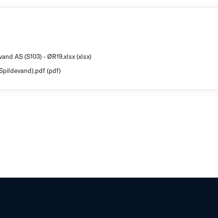
evand AS (S103) - ØR19.xlsx (xlsx)
 Spildevand).pdf (pdf)