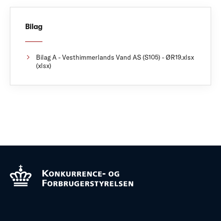
Bilag
Bilag A - Vesthimmerlands Vand AS (S105) - ØR19.xlsx
(xlsx)