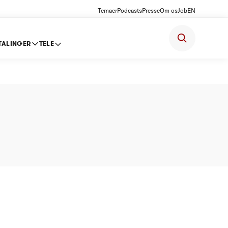
Temaer
Podcasts
Presse
Om os
Job
EN
TALINGER
TELE
-