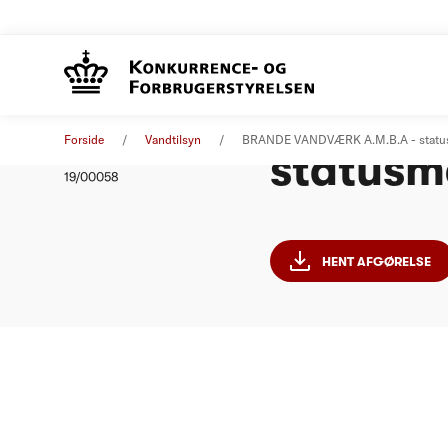
BRANDE
Afgørelse
04. september 2019
Forside
Vandtilsyn
BRANDE VANDVÆRK A.M.B.A - status
statusm
Nummer
19/00058
HENT AFGØRELSE