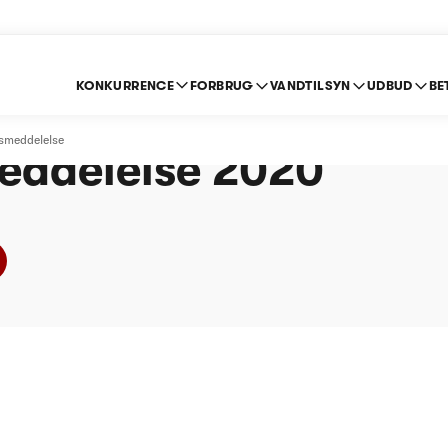
KONKURRENCE
FORBRUG
VANDTILSYN
UDBUD
BE
 VANDVÆRK A.M.B.A 
meddelelse
eddelelse 2020