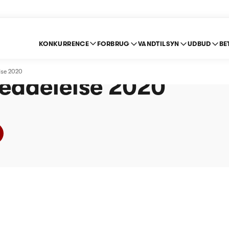
KONKURRENCE
FORBRUG
VANDTILSYN
UDBUD
BE
ndværk Smba -
lse 2020
eddelelse 2020