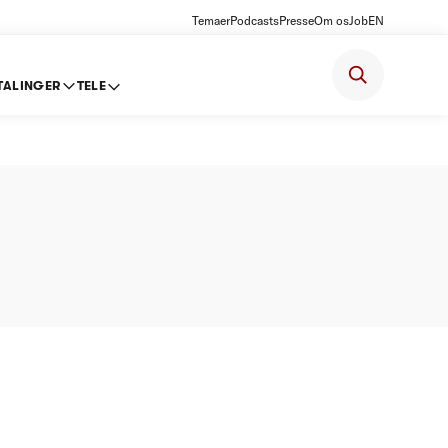
Temaer
Podcasts
Presse
Om os
Job
EN
TALINGER
TELE