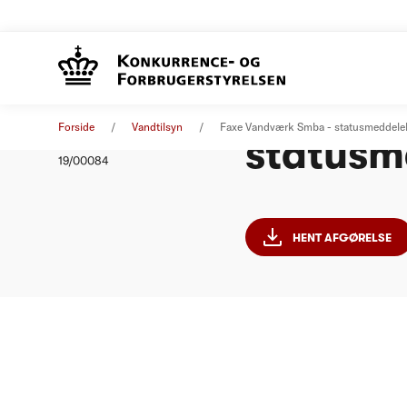
Faxe Va
Afgørelse
04. september 2019
Forside
Vandtilsyn
Faxe Vandværk Smba - statusmeddele
statusm
Nummer
19/00084
HENT AFGØRELSE