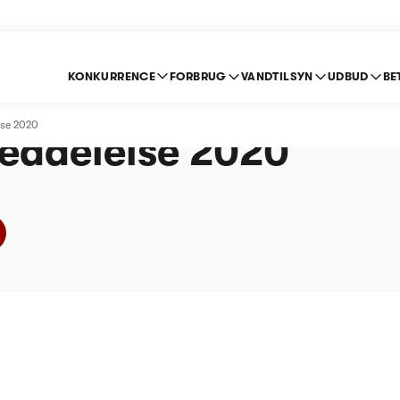
KONKURRENCE
FORBRUG
VANDTILSYN
UDBUD
BE
orsyning A/S -
lse 2020
eddelelse 2020