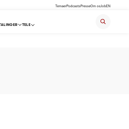
Temaer
Podcasts
Presse
Om os
Job
EN
TALINGER
TELE