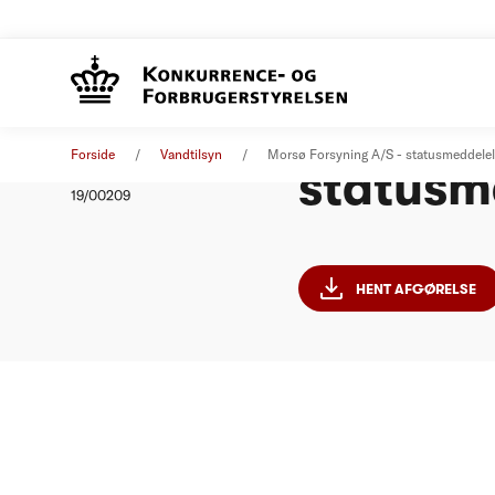
Morsø F
Afgørelse
05. september 2019
Forside
Vandtilsyn
Morsø Forsyning A/S - statusmeddele
statusm
Nummer
19/00209
HENT AFGØRELSE