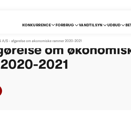
KONKURRENCE
FORBRUG
VANDTILSYN
UDBUD
BE
BING-SKJERN RENS
S - afgørelse om økonomiske rammer 2020-2021
fgørelse om økonomis
 2020-2021