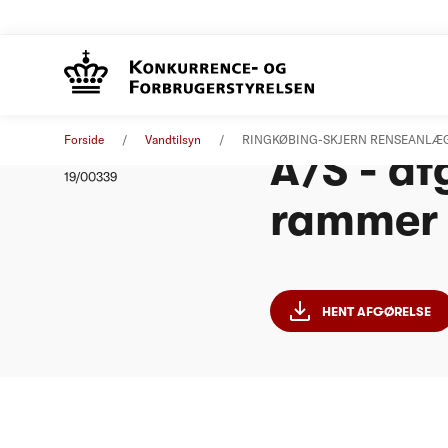
RINGKØ
Afgørelse
08. oktober 2019
Forside
Vandtilsyn
RINGKØBING-SKJERN RENSEANLÆG A/
A/S - a
Nummer
19/00339
rammer
HENT AFGØRELSE