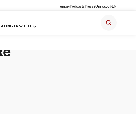
Temaer
Podcasts
Presse
Om os
Job
EN
TALINGER
TELE
EANLÆG
ke